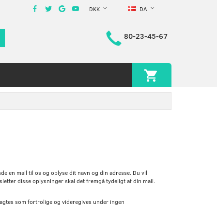
DKK
DA
80-23-45-67
de en mail til os og oplyse dit navn og din adresse. Du vil
tter disse oplysninger skal det fremgå tydeligt af din mail.
tragtes som fortrolige og videregives under ingen