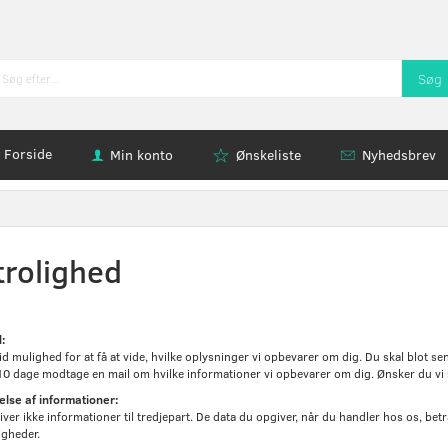
Søg
Forside
Min konto
Ønskeliste
Nyhedsbrev
trolighed
:
id mulighed for at få at vide, hvilke oplysninger vi opbevarer om dig. Du skal blot sen
0 dage modtage en mail om hvilke informationer vi opbevarer om dig. Ønsker du vi sle
else af informationer:
iver ikke informationer til tredjepart. De data du opgiver, når du handler hos os, be
gheder.