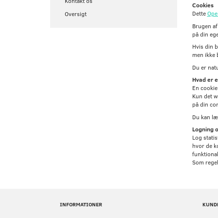
Kontakt os
Cookies
Dette
Ope
Oversigt
Brugen af
på din eg
Hvis din b
men ikke 
Du er natu
Hvad er e
En cookie 
Kun det we
på din co
Du kan læ
Logning og
Log statis
hvor de ko
funktional
Som regel 
INFORMATIONER
KUND