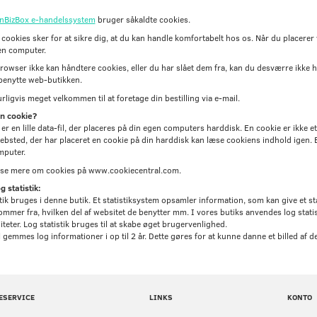
nBizBox e-handelssystem
bruger såkaldte cookies.
 cookies sker for at sikre dig, at du kan handle komfortabelt hos os. Når du placere
en computer.
rowser ikke kan håndtere cookies, eller du har slået dem fra, kan du desværre ikke h
benytte web-butikken.
rligvis meget velkommen til at foretage din bestilling via e-mail.
n cookie?
er en lille data-fil, der placeres på din egen computers harddisk. En cookie er ikke 
bsted, der har placeret en cookie på din harddisk kan læse cookiens indhold igen. En
mputer.
se mere om cookies på www.cookiecentral.com.
 statistik:
tik bruges i denne butik. Et statistiksystem opsamler information, som kan give et st
mmer fra, hvilken del af websitet de benytter mm. I vores butiks anvendes log stati
iteter. Log statistik bruges til at skabe øget brugervenlighed.
gemmes log informationer i op til 2 år. Dette gøres for at kunne danne et billed af 
ESERVICE
LINKS
KONTO