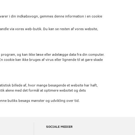
r varer i din indkøbsvogn, gemmes denne information i en cookie
andle via vores web-butik. Du kan se resten af vores website,
et program, og kan ikke læse eller ødelægge data fra din computer.
 cookie kan ikke bruges af virus eller lignende til at gøre skade
atistisk billede af, hvor mange besøgende et website har haft,
stik alene med det formål at optimere websitet og dets
denne butiks besøgs mønster og udvikling over tid.
SOCIALE MEDIER